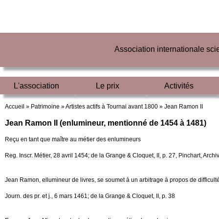
Association internationale sc
L'association
Le prix
Activités
Accueil »
Patrimoine »
Artistes actifs à Tournai avant 1800 »
Jean Ramon II
Jean Ramon II (enlumineur, mentionné de 1454 à 1481)
Reçu en tant que maître au métier des enlumineurs
Reg. Inscr. Métier, 28 avril 1454; de la Grange & Cloquet, II, p. 27, Pinchart, Archive
Jean Ramon, ellumineur de livres, se soumet à un arbitrage à propos de difficulté
Journ. des pr. et j., 6 mars 1461; de la Grange & Cloquet, II, p. 38