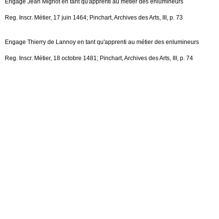
Engage Jean Mignot en tant qu'apprenti au métier des enlumineurs
Reg. Inscr. Métier, 17 juin 1464; Pinchart, Archives des Arts, III, p. 73
Engage Thierry de Lannoy en tant qu'apprenti au métier des enlumineurs
Reg. Inscr. Métier, 18 octobre 1481; Pinchart, Archives des Arts, III, p. 74