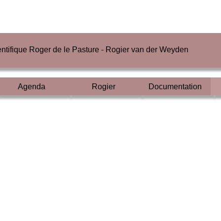
ientifique Roger de le Pasture - Rogier van der Weyden
Agenda
Rogier
Documentation