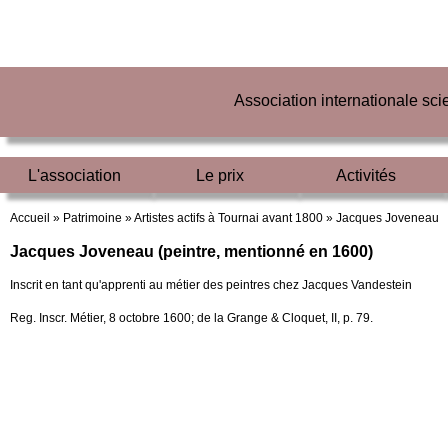
Association internationale sc
L'association
Le prix
Activités
Accueil »
Patrimoine »
Artistes actifs à Tournai avant 1800 »
Jacques Joveneau
Jacques Joveneau (peintre, mentionné en 1600)
Inscrit en tant qu'apprenti au métier des peintres chez Jacques Vandestein
Reg. Inscr. Métier, 8 octobre 1600; de la Grange & Cloquet, II, p. 79.