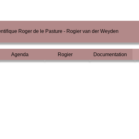
ientifique Roger de le Pasture - Rogier van der Weyden
Agenda
Rogier
Documentation