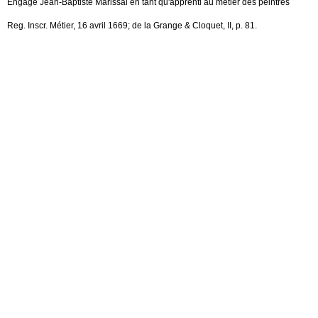
Engage Jean-Baptiste Marissal en tant qu'apprenti au métier des peintres
Reg. Inscr. Métier, 16 avril 1669; de la Grange & Cloquet, II, p. 81.